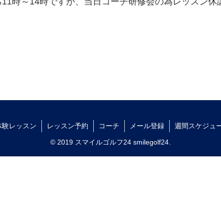
スン打席11時～14時ですが、当日コーチ研修会の為レッス
。
体験レッスン
レッスン予約
コーチ
メール登録
週間スケジュ
© 2019 スマイルゴルフ24 smilegolf24.