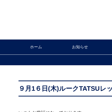
ホーム
お知らせ
９月1６日(木)ルークTATSU